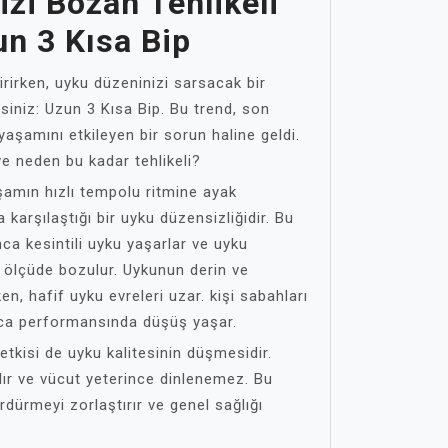
zi Bozan Tehlikeli
un 3 Kısa Bip
rirken, uyku düzeninizi sarsacak bir
irsiniz: Uzun 3 Kısa Bip. Bu trend, son
aşamını etkileyen bir sorun haline geldi.
ve neden bu kadar tehlikeli?
amın hızlı tempolu ritmine ayak
karşılaştığı bir uyku düzensizliğidir. Bu
ca kesintili uyku yaşarlar ve uyku
 ölçüde bozulur. Uykunun derin ve
rken, hafif uyku evreleri uzar. kişi sabahları
ca performansında düşüş yaşar.
r etkisi de uyku kalitesinin düşmesidir.
lır ve vücut yeterince dinlenemez. Bu
rdürmeyi zorlaştırır ve genel sağlığı