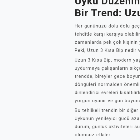
Uyku Düzenini
Bir Trend: Uz
Her gününüzü dolu dolu geçi
tehditle karşı karşıya olabil
zamanlarda pek çok kişinin y
Peki, Uzun 3 Kısa Bip nedir 
Uzun 3 Kısa Bip, modern yaş
uydurmaya çalışanların sıkça 
trendde, bireyler gece boyun
döngüleri normalden önemli
dinlendirici evreleri kısaltılı
yorgun uyanır ve gün boyun
Bu tehlikeli trendin bir diğe
Uykunun yenileyici gücü aza
durum, günlük aktiviteleri sü
olumsuz etkiler.