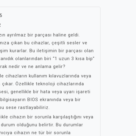
5
R
ın ayrılmaz bir parçası haline geldi.
za çıkan bu cihazlar, çeşitli sesler ve
işim kurarlar. Bu iletişimin bir parçası olan
anıdık olanlarından biri “1 uzun 3 kısa bip”
arak nedir ve ne anlama gelir?
le cihazların kullanım kılavuzlarında veya
 çıkar. Özellikle teknoloji cihazlarında
si, genellikle bir hata veya uyarı işareti
ir bilgisayarın BIOS ekranında veya bir
u sese rastlayabiliriz.
ikle cihazın bir sorunla karşılaştığını veya
 durum olduğunu belirtir. Bu durumlar
nıcıya cihazın ne tür bir sorunla