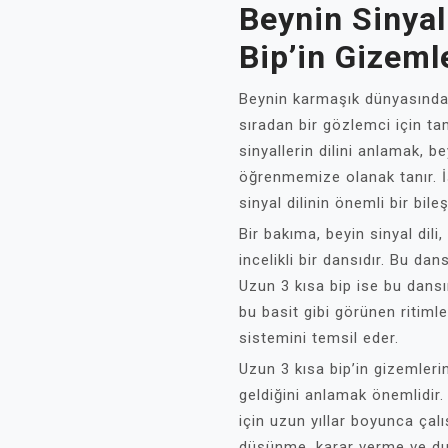
Beynin Sinyal
Bip’in Gizeml
Beynin karmaşık dünyasında, s
sıradan bir gözlemci için tam
sinyallerin dilini anlamak, b
öğrenmemize olanak tanır. İ
sinyal dilinin önemli bir bile
Bir bakıma, beyin sinyal dili,
incelikli bir dansıdır. Bu dans
Uzun 3 kısa bip ise bu dansı
bu basit gibi görünen ritimle
sistemini temsil eder.
Uzun 3 kısa bip’in gizemleri
geldiğini anlamak önemlidir.
için uzun yıllar boyunca çalış
düşünme, karar verme ve duy