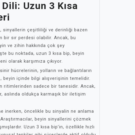
 Dili: Uzun 3 Kısa
eri
inyallerin çeşitliliği ve derinliği bazen
 bir sır perdesi olabilir. Ancak, bu
eyin ve zihin hakkında çok şey
şte bu noktada, uzun 3 kısa bip, beyin
şeni olarak karşımıza çıkıyor.
 sinir hücrelerinin, yolların ve bağlantıların
, beyin içinde bilgi alışverişinin temelidir.
n ritimlerinden sadece bir tanesidir. Ancak,
r, aslında oldukça karmaşık bir iletişim
ne inerken, öncelikle bu sinyalin ne anlama
 Araştırmacılar, beyin sinyallerini çözmek
mışlardır. Uzun 3 kısa bip’in, özellikle hızlı
gusal tepkiler gibi süreçlerde aktif olduğu