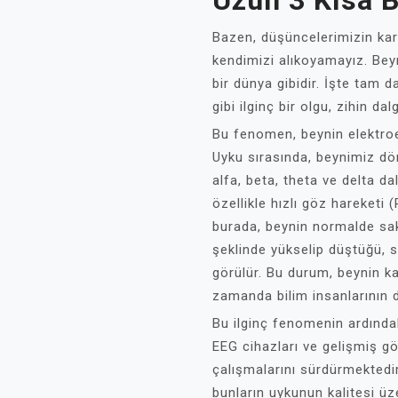
Uzun 3 Kısa 
Bazen, düşüncelerimizin ka
kendimizi alıkoyamayız. Bey
bir dünya gibidir. İşte tam 
gibi ilginç bir olgu, zihin da
Bu fenomen, beynin elektroen
Uyku sırasında, beynimiz dör
alfa, beta, theta ve delta d
özellikle hızlı göz hareketi 
burada, beynin normalde saki
şeklinde yükselip düştüğü, s
görülür. Bu durum, beynin ka
zamanda bilim insanlarının d
Bu ilginç fenomenin ardındak
EEG cihazları ve gelişmiş gö
çalışmalarını sürdürmektedir
bunların uykunun kalitesi üz