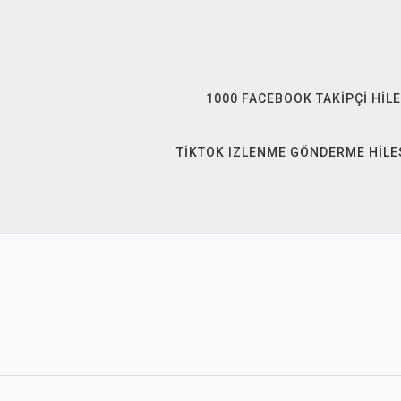
Skip
to
content
1000 FACEBOOK TAKIPÇI HILE
TIKTOK IZLENME GÖNDERME HILE