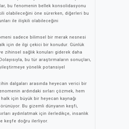
lar, bu fenomenin bellek konsolidasyonu
ili olabileceğini öne sürerken, diğerleri bu
arı ile ilişkili olabileceğini
omeni sadece bilimsel bir merak nesnesi
k için de ilgi çekici bir konudur. Günlük
e zihinsel sağlık konuları giderek daha
layısıyla, bu tür araştırmaların sonuçları,
iyileştirmeye yönelik potansiyel
hin dalgaları arasında heyecan verici bir
fenomenin ardındaki sırları çözmek, hem
 halk için büyük bir heyecan kaynağı
örünüyor. Bu gizemli dünyanın keşfi,
ırları aydınlatmak için ilerledikçe, insanlık
e keşfe doğru ilerliyor.