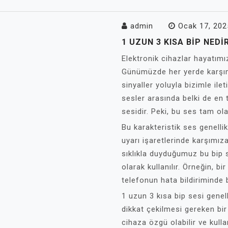
admin
Ocak 17, 202
1 UZUN 3 KISA BIP NEDI
Elektronik cihazlar hayatımız
Günümüzde her yerde karşımı
sinyaller yoluyla bizimle ilet
sesler arasında belki de en t
sesidir. Peki, bu ses tam ol
Bu karakteristik ses genellik
uyarı işaretlerinde karşımıza
sıklıkla duyduğumuz bu bip se
olarak kullanılır. Örneğin, b
telefonun hata bildiriminde b
1 uzun 3 kısa bip sesi genell
dikkat çekilmesi gereken bir
cihaza özgü olabilir ve kulla