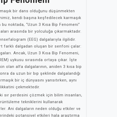
Bip Fenomeni
rmaşık bir dans olduğunu düşünmekten
nimiz, kendi başına keşfedilecek karmaşık
da bu noktada, “Uzun 3 Kısa Bip Fenomeni”
lgaları arasında bir yolculuğa çıkarmaktadır.
sefalogram (EEG) dalgalarıyla ilgilidir.
t farklı dalgadan oluşan bir senfoni çalar:
algaları. Ancak, Uzun 3 Kısa Bip Fenomeni,
(REM) uykusu sırasında ortaya çıkar. İşte
n olan alfa dalgalarının, aniden 3 kısa bip
onra da uzun bir bıp şeklinde dalgalandığı
rmaşık bir iç dünyasını yansıtırken, aynı
ikkatini çekmektedir.
i sır perdesini çözmek için bilim insanları,
rüntüleme tekniklerini kullanarak
ler. Ani dalgaların neden olduğu etkiler ve
erindeki potansiyel etkileri hala araştırma