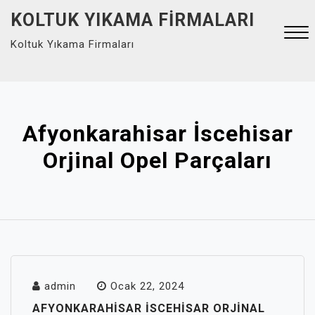
Skip
KOLTUK YIKAMA FIRMALARI
to
Koltuk Yıkama Firmaları
content
Close
Menu
Afyonkarahisar İscehisar
Orjinal Opel Parçaları
admin
Ocak 22, 2024
AFYONKARAHISAR İSCEHISAR ORJINAL