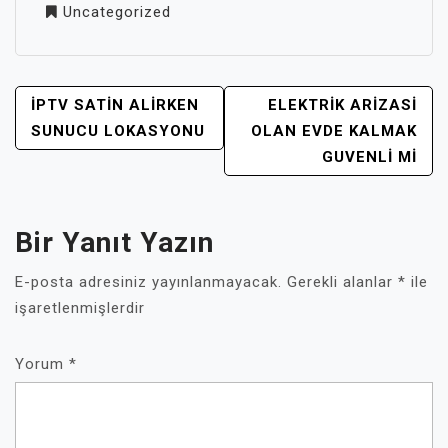
Uncategorized
YAZI
İPTV SATIN ALIRKEN
ELEKTRIK ARIZASI
GEZINMESI
SUNUCU LOKASYONU
OLAN EVDE KALMAK
GUVENLI MI
Bir Yanıt Yazın
E-posta adresiniz yayınlanmayacak.
Gerekli alanlar
*
ile
işaretlenmişlerdir
Yorum
*