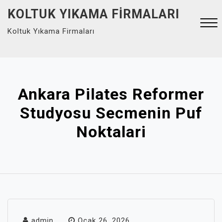
Skip
KOLTUK YIKAMA FIRMALARI
to
Koltuk Yıkama Firmaları
content
Close
Menu
Ankara Pilates Reformer
Studyosu Secmenin Puf
Noktalari
admin
Ocak 26, 2026