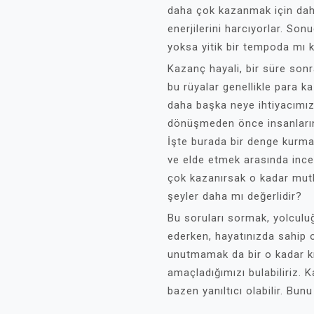
daha çok kazanmak için daha
enerjilerini harcıyorlar. Son
yoksa yitik bir tempoda mı
Kazanç hayali, bir süre sonr
bu rüyalar genellikle para 
daha başka neye ihtiyacımız 
dönüşmeden önce insanların
İşte burada bir denge kur
ve elde etmek arasında ince 
çok kazanırsak o kadar mutl
şeyler daha mı değerlidir?
Bu soruları sormak, yolculu
ederken, hayatınızda sahip 
unutmamak da bir o kadar kri
amaçladığımızı bulabiliriz. 
bazen yanıltıcı olabilir. Bu