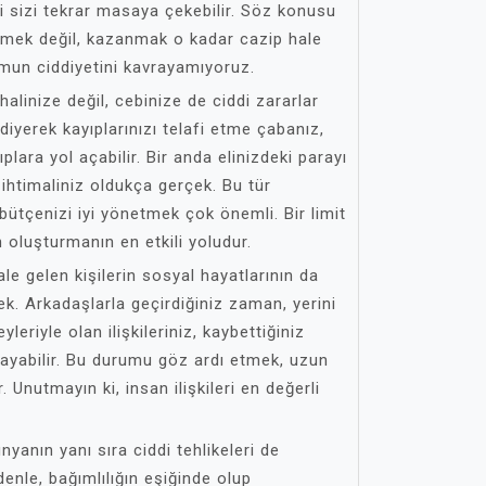
 sizi tekrar masaya çekebilir. Söz konusu
tmek değil, kazanmak o kadar cazip hale
mun ciddiyetini kavrayamıyoruz.
alinize değil, cebinize de ciddi zararlar
 diyerek kayıplarınızı telafi etme çabanız,
plara yol açabilir. Bir anda elinizdeki parayı
ihtimaliniz oldukça gerçek. Bu tür
ütçenizi iyi yönetmek çok önemli. Bir limit
 oluşturmanın en etkili yoludur.
le gelen kişilerin sosyal hayatlarının da
ek. Arkadaşlarla geçirdiğiniz zaman, yerini
reyleriyle olan ilişkileriniz, kaybettiğiniz
ayabilir. Bu durumu göz ardı etmek, uzun
. Unutmayın ki, insan ilişkileri en değerli
nyanın yanı sıra ciddi tehlikeleri de
denle, bağımlılığın eşiğinde olup