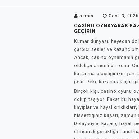
admin
Ocak 3, 2025
CASINO OYNAYARAK KAZ
GEÇIRIN
Kumar dünyası, heyecan dolu 
çarpıcı sesler ve kazanç umu
Ancak, casino oynamanın geti
oldukça önemli bir adım. Ca
kazanma olasılığınızın yanı 
gelir. Peki, kazanmak için g
Birçok kişi, casino oyunu o
dolup taşıyor. Fakat bu hay
kayıplar ve hayal kırıklıklar
hissettiğiniz başarı, zamanla
Dolayısıyla, kazanç hayali p
etmemek gerektiğini unutma