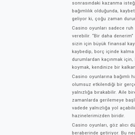
sonrasındaki kazanma isteği
bağımlılık olduğunda, kaybe
geliyor ki, çoğu zaman duru
Casino oyunları sadece ruh h
verebilir. “Bir daha denerim”
sizin için büyük finansal kayı
kaybedip, borç içinde kalma 
durumlardan kaçınmak için, b
koymak, kendinize bir kalkan
Casino oyunlarına bağımlı ha
olumsuz etkilendiği bir gerç
yalnızlığa bırakabilir. Aile bi
zamanlarda gerilemeye başl
vadede yalnızlığa yol açabilir
hazinelerimizden biridir.
Casino oyunları, göz alıcı dü
beraberinde getiriyor. Bu ne