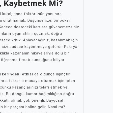
, Kaybetmek Mi?
i kural, şans faktörünün yanı sıra
ını unutmamak. Düşünsenize, bir poker
adece destedeki kartlara güvenemezsiniz.
nların oyun stilini çözmek, doğru
rece kritik. Anlayacağınız, kazanmak için
 sizi sadece kaybetmeye götürür. Peki ya
ıkla kazananın hikayeleriyle dolu bir
 öğrenme fırsatı sunduğunu biliyor
üzerindeki etkisi
de oldukça ilginçtir.
onra, tekrar o masaya oturmak için içten
Çünkü kazançlarınızı telafi etmek ve
niz. Bu döngü, kumar bağımlılığına doğru
ikkatli olmak çok önemli. Duygusal
 bir parçası haline gelir. Nasıl mı?