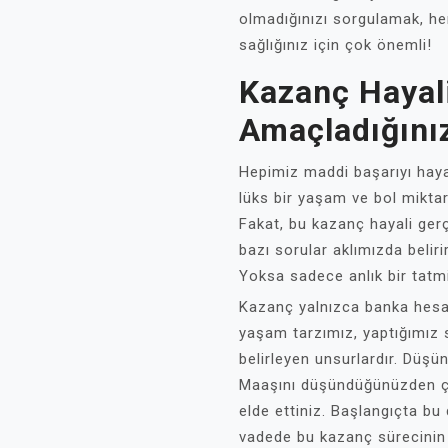
olmadığınızı sorgulamak, h
sağlığınız için çok önemli!
Kazanç Hayal
Amaçladığınız
Hepimiz maddi başarıyı haya
lüks bir yaşam ve bol miktard
Fakat, bu kazanç hayali ge
bazı sorular aklımızda beliri
Yoksa sadece anlık bir tatm
Kazanç yalnızca banka hesa
yaşam tarzımız, yaptığımız
belirleyen unsurlardır. Düşün
Maaşını düşündüğünüzden çok
elde ettiniz. Başlangıçta bu
vadede bu kazanç sürecinin 