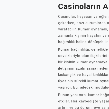
Casinoların A
Casinolar, heyecan ve eğlen
çekerken, bazı durumlarda ail
yaratabilir. Kumar oynamak, 
zamanla kişinin hayatını ve s
bağımlılık haline dönüşebilir
Kumar bağımlılığı, genellikle
sevdikleriyle olan ilişkilerin
bir kişinin kumar oynamaya 
iletişimin azalmasına neden 
kıskançlık ve hayal kırıklıklar
üyesinin sürekli kumar oyna
yaşıyor. Bu, ailedeki mutlul
Bunun yanı sıra, kumar bağım
etkiler. Her kaybedişte yaşan
artırır ve bu durum, eve yans