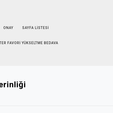
ONAY
SAYFA LISTESI
TER FAVORI YÜKSELTME BEDAVA
erinliği