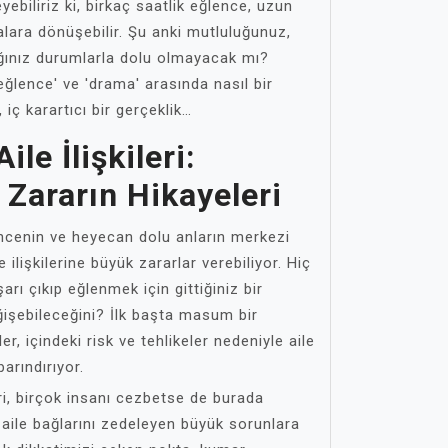
yebiliriz ki, birkaç saatlik eğlence, uzun
lara dönüşebilir. Şu anki mutluluğunuz,
ğınız durumlarla dolu olmayacak mı?
 'eğlence' ve 'drama' arasında nasıl bir
ç karartıcı bir gerçeklik…
ile İlişkileri:
 Zararın Hikayeleri
encenin ve heyecan dolu anların merkezi
e ilişkilerine büyük zararlar verebiliyor. Hiç
rı çıkıp eğlenmek için gittiğiniz bir
ğişebileceğini? İlk başta masum bir
r, içindeki risk ve tehlikeler nedeniyle aile
barındırıyor.
i, birçok insanı cezbetse de burada
 aile bağlarını zedeleyen büyük sorunlara