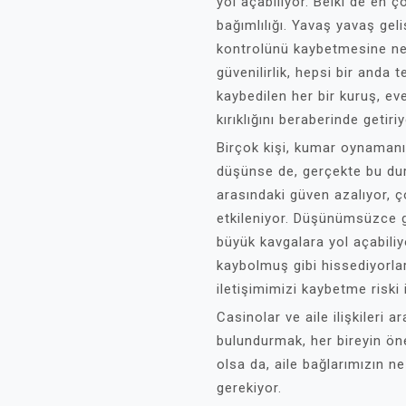
yol açabiliyor. Belki de en 
bağımlılığı. Yavaş yavaş geli
kontrolünü kaybetmesine ne
güvenilirlik, hepsi bir anda
kaybedilen her bir kuruş, e
kırıklığını beraberinde getiriy
Birçok kişi, kumar oynamanı
düşünse de, gerçekte bu duru
arasındaki güven azalıyor, ço
etkileniyor. Düşünümsüzce g
büyük kavgalara yol açabiliyor
kaybolmuş gibi hissediyorlar
iletişimimizi kaybetme riski 
Casinolar ve aile ilişkileri
bulundurmak, her bireyin ön
olsa da, aile bağlarımızın 
gerekiyor.