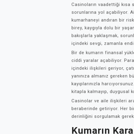
Casinoların vaadettiği kısa 
sorunlarına yol açabiliyor. A
kumarhaneyi andıran bir risk
birey, kaygıyla dolu bir yaş
bakışlarla yaklaşmak, sorunl
içindeki sevgi, zamanla end
Bir de kumarın finansal yükl
ciddi yaralar açabiliyor. Para
içindeki ilişkileri geriyor, ç
yanınıza almanız gereken bü
kayıplarınızla harcıyorsunu
kitapla kalmayıp, duygusal kı
Casinolar ve aile ilişkileri 
beraberinde getiriyor. Her b
derinliğini sorgulamak gerek
Kumarın Kara