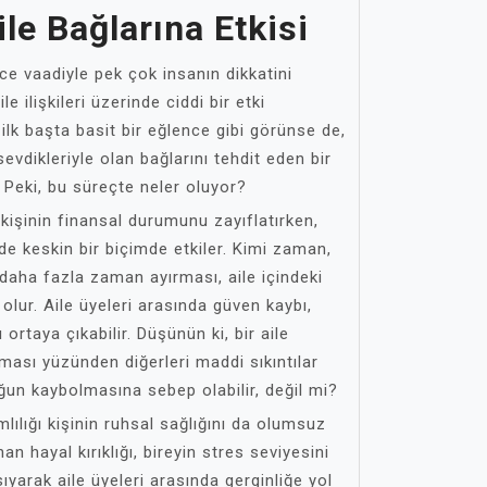
ile Bağlarına Etkisi
ce vaadiyle pek çok insanın dikkatini
e ilişkileri üzerinde ciddi bir etki
ilk başta basit bir eğlence gibi görünse de,
evdikleriyle olan bağlarını tehdit eden bir
. Peki, bu süreçte neler oluyor?
 kişinin finansal durumunu zayıflatırken,
i de keskin bir biçimde etkiler. Kimi zaman,
daha fazla zaman ayırması, aile içindeki
olur. Aile üyeleri arasında güven kaybı,
ı ortaya çıkabilir. Düşünün ki, bir aile
ması yüzünden diğerleri maddi sıkıntılar
uğun kaybolmasına sebep olabilir, değil mi?
lılığı kişinin ruhsal sağlığını da olumsuz
an hayal kırıklığı, bireyin stres seviyesini
ıyarak aile üyeleri arasında gerginliğe yol