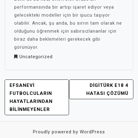
performansında bir artışı işaret ediyor veya
gelecekteki modeller için bir ipucu taşıyor
olabilir. Ancak, şu anda, bu sırrın tam olarak ne
olduğunu öğrenmek için sabırsızlananlar için
biraz daha beklemeleri gerekecek gibi
görünüyor.
Uncategorized
YAZI
EFSANEVI
DIGITÜRK E18 4
GEZINMESI
FUTBOLCULARIN
HATASI ÇÖZÜMÜ
HAYATLARINDAN
BILINMEYENLER
Proudly powered by WordPress