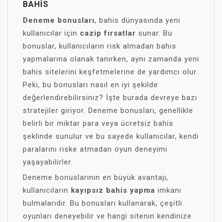
BAHIS
Deneme bonusları
, bahis dünyasında yeni
kullanıcılar için
cazip fırsatlar
sunar. Bu
bonuslar, kullanıcıların risk almadan bahis
yapmalarına olanak tanırken, aynı zamanda yeni
bahis sitelerini keşfetmelerine de yardımcı olur.
Peki, bu bonusları nasıl en iyi şekilde
değerlendirebilirsiniz? İşte burada devreye bazı
stratejiler giriyor. Deneme bonusları, genellikle
belirli bir miktar para veya ücretsiz bahis
şeklinde sunulur ve bu sayede kullanıcılar, kendi
paralarını riske atmadan oyun deneyimi
yaşayabilirler.
Deneme bonuslarının en büyük avantajı,
kullanıcıların
kayıpsız bahis yapma
imkanı
bulmalarıdır. Bu bonusları kullanarak, çeşitli
oyunları deneyebilir ve hangi sitenin kendinize