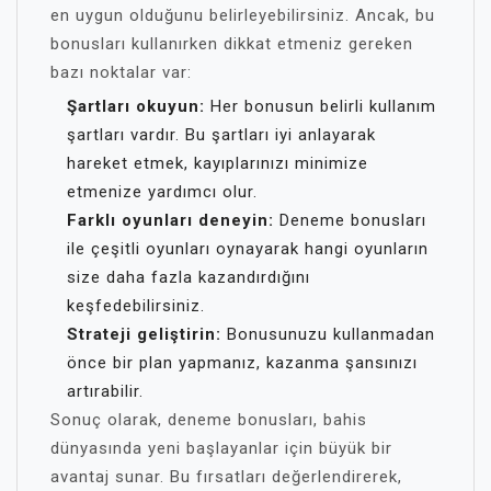
en uygun olduğunu belirleyebilirsiniz. Ancak, bu
bonusları kullanırken dikkat etmeniz gereken
bazı noktalar var:
Şartları okuyun:
Her bonusun belirli kullanım
şartları vardır. Bu şartları iyi anlayarak
hareket etmek, kayıplarınızı minimize
etmenize yardımcı olur.
Farklı oyunları deneyin:
Deneme bonusları
ile çeşitli oyunları oynayarak hangi oyunların
size daha fazla kazandırdığını
keşfedebilirsiniz.
Strateji geliştirin:
Bonusunuzu kullanmadan
önce bir plan yapmanız, kazanma şansınızı
artırabilir.
Sonuç olarak, deneme bonusları, bahis
dünyasında yeni başlayanlar için büyük bir
avantaj sunar. Bu fırsatları değerlendirerek,