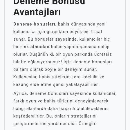
Deneme Bonusu
Avantajları
Deneme bonusları
, bahis dünyasında yeni
kullanıcılar için gerçekten büyük bir fırsat
sunar. Bu bonuslar sayesinde, kullanıcılar hiç
bir
risk almadan
bahis yapma şansına sahip
olurlar. Düşünün ki, bir oyun parkında ücretsiz
biletle eğleniyorsunuz! İşte deneme bonusları
da tam olarak böyle bir deneyim sunar.
Kullanıcılar, bahis sitelerini test edebilir ve
kazanç elde etme şansı yakalayabilirler.
Ayrıca, deneme bonusları sayesinde kullanıcılar,
farklı oyun ve bahis türlerini deneyimleyerek
hangi alanlarda daha başarılı olabileceklerini
keşfedebilirler. Bu, onların stratejilerini
geliştirmelerine yardımcı olur. Örneğin: