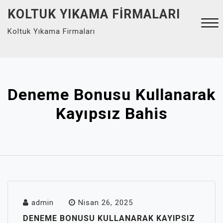
Skip
KOLTUK YIKAMA FIRMALARI
to
Koltuk Yıkama Firmaları
content
Close
Menu
Deneme Bonusu Kullanarak
Kayıpsız Bahis
admin
Nisan 26, 2025
DENEME BONUSU KULLANARAK KAYIPSIZ