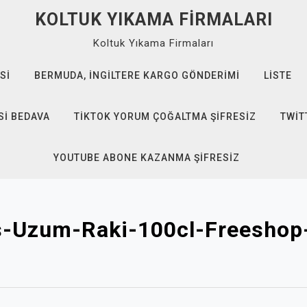
KOLTUK YIKAMA FIRMALARI
Koltuk Yıkama Firmaları
SI
BERMUDA, İNGILTERE KARGO GÖNDERIMI
LISTE
SI BEDAVA
TIKTOK YORUM ÇOĞALTMA ŞIFRESIZ
TWIT
YOUTUBE ABONE KAZANMA ŞIFRESIZ
s-Uzum-Raki-100cl-Freeshop-