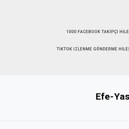
Skip
to
content
1000 FACEBOOK TAKIPÇI HILE
TIKTOK IZLENME GÖNDERME HILE
Efe-Ya