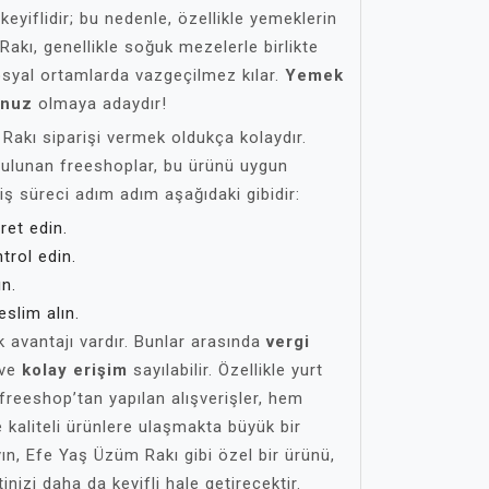
eyiflidir; bu nedenle, özellikle yemeklerin
Rakı, genellikle soğuk mezelerle birlikte
osyal ortamlarda vazgeçilmez kılar.
Yemek
unuz
olmaya adaydır!
akı siparişi vermek oldukça kolaydır.
 bulunan freeshoplar, bu ürünü uygun
riş süreci adım adım aşağıdaki gibidir:
et edin.
trol edin.
n.
slim alın.
k avantajı vardır. Bunlar arasında
vergi
ve
kolay erişim
sayılabilir. Özellikle yurt
 freeshop’tan yapılan alışverişler, hem
kaliteli ürünlere ulaşmakta büyük bir
ın, Efe Yaş Üzüm Rakı gibi özel bir ürünü,
nizi daha da keyifli hale getirecektir.