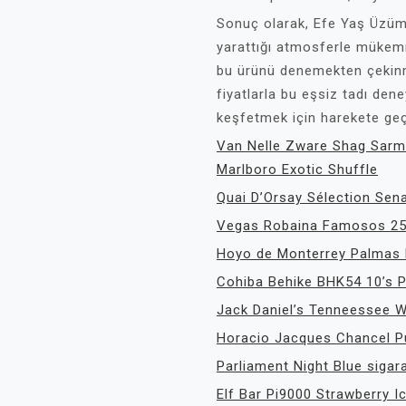
Sonuç olarak, Efe Yaş Üzüm
yarattığı atmosferle mükemme
bu ürünü denemekten çekinm
fiyatlarla bu eşsiz tadı dene
keşfetmek için harekete g
Van Nelle Zware Shag Sarm
Marlboro Exotic Shuffle
Quai D’Orsay Sélection Se
Vegas Robaina Famosos 25
Hoyo de Monterrey Palmas 
Cohiba Behike BHK54 10’s
Jack Daniel’s Tenneessee
Horacio Jacques Chancel Pu
Parliament Night Blue sigar
Elf Bar Pi9000 Strawberry 