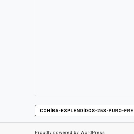
YAZI
COHIBA-ESPLENDIDOS-25S-PURO-FRE
GEZINMESI
Proudly powered by WordPress