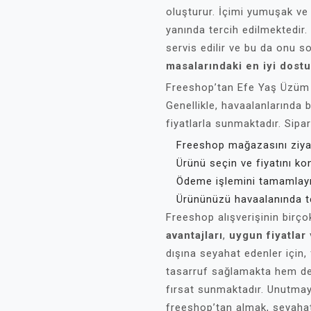
oluşturur. İçimi yumuşak ve k
yanında tercih edilmektedir. 
servis edilir ve bu da onu s
masalarındaki en iyi dost
Freeshop’tan Efe Yaş Üzüm R
Genellikle, havaalanlarında
fiyatlarla sunmaktadır. Sipa
Freeshop mağazasını ziyar
Ürünü seçin ve fiyatını kon
Ödeme işlemini tamamlayı
Ürününüzü havaalanında te
Freeshop alışverişinin birço
avantajları
,
uygun fiyatlar
dışına seyahat edenler için,
tasarruf sağlamakta hem de 
fırsat sunmaktadır. Unutmay
freeshop’tan almak, seyahati