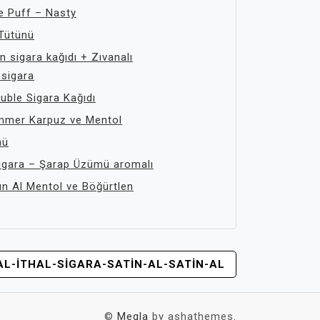
e Puff – Nasty
Tütünü
 sigara kağıdı + Zıvanalı
 sigara
uble Sigara Kağıdı
mmer Karpuz ve Mentol
nü
igara – Şarap Üzümü aromalı
ın Al Mentol ve Böğürtlen
AL-ITHAL-SIGARA-SATIN-AL-SATIN-AL
©
Megla
by ashathemes.