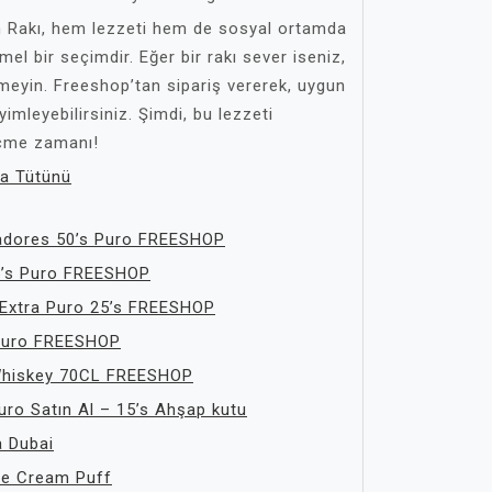
 Rakı, hem lezzeti hem de sosyal ortamda
l bir seçimdir. Eğer bir rakı sever iseniz,
eyin. Freeshop’tan sipariş vererek, uygun
yimleyebilirsiniz. Şimdi, bu lezzeti
eçme zamanı!
a Tütünü
nadores 50’s Puro FREESHOP
’s Puro FREESHOP
Extra Puro 25’s FREESHOP
 Puro FREESHOP
 Whiskey 70CL FREESHOP
ro Satın Al – 15’s Ahşap kutu
a Dubai
Ice Cream Puff