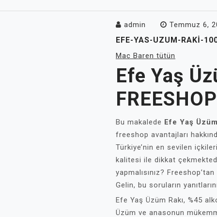
admin
Temmuz 6, 2
EFE-YAS-UZUM-RAKI-10
Mac Baren tütün
Efe Yaş Ü
FREESHOP 
Bu makalede
Efe Yaş Üzüm
freeshop avantajları hakkınd
Türkiye’nin en sevilen içkile
kalitesi ile dikkat çekmekted
yapmalısınız? Freeshop’tan a
Gelin, bu soruların yanıtların
Efe Yaş Üzüm Rakı, %45 alkol 
Üzüm ve anasonun mükemmel 