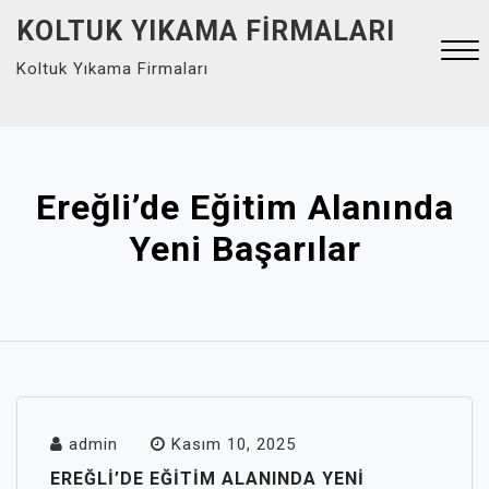
Skip
KOLTUK YIKAMA FIRMALARI
to
Koltuk Yıkama Firmaları
content
Close
Menu
Ereğli’de Eğitim Alanında
Yeni Başarılar
admin
Kasım 10, 2025
EREĞLI’DE EĞITIM ALANINDA YENI