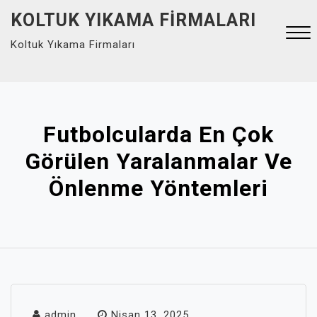
Skip
KOLTUK YIKAMA FIRMALARI
to
Koltuk Yıkama Firmaları
content
Close
Menu
Futbolcularda En Çok
Görülen Yaralanmalar Ve
Önlenme Yöntemleri
admin
Nisan 13, 2025