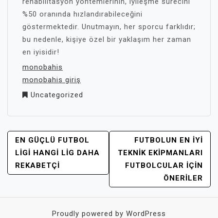
rehabilitasyon yöntemlerinin, iyileşme sürecini
%50 oranında hızlandırabileceğini
göstermektedir. Unutmayın, her sporcu farklıdır;
bu nedenle, kişiye özel bir yaklaşım her zaman
en iyisidir!
monobahis
monobahis giriş
Uncategorized
YAZI
EN GÜÇLÜ FUTBOL
FUTBOLUN EN İYI
GEZINMESI
LIGI HANGI LIG DAHA
TEKNIK EKIPMANLARI
REKABETÇI
FUTBOLCULAR İÇIN
ÖNERILER
Proudly powered by WordPress