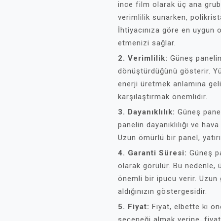
ince film olarak üç ana grub
verimlilik sunarken, polikrist
İhtiyacınıza göre en uygun 
etmenizi sağlar.
2. Verimlilik:
Güneş panelinin
dönüştürdüğünü gösterir. Yü
enerji üretmek anlamına gelir
karşılaştırmak önemlidir.
3. Dayanıklılık:
Güneş panell
panelin dayanıklılığı ve hava
Uzun ömürlü bir panel, yatırı
4. Garanti Süresi:
Güneş pan
olarak görülür. Bu nedenle, ü
önemli bir ipucu verir. Uzun 
aldığınızın göstergesidir.
5. Fiyat:
Fiyat, elbette ki ö
seçeneği almak yerine, fiy