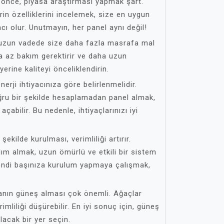
 önce, piyasa araştırması yapmak şart.
rin özelliklerini incelemek, size en uygun
ı olur. Unutmayın, her panel aynı değil!
 uzun vadede size daha fazla masrafa mal
daha az bakım gerektirir ve daha uzun
erine kaliteyi önceliklendirin.
erji ihtiyacınıza göre belirlenmelidir.
oğru bir şekilde hesaplamadan panel almak,
açabilir. Bu nedenle, ihtiyaçlarınızı iyi
ekilde kurulması, verimliliği artırır.
ım almak, uzun ömürlü ve etkili bir sistem
 Kendi başınıza kurulum yapmaya çalışmak,
alanın güneş alması çok önemli. Ağaçlar
rimliliği düşürebilir. En iyi sonuç için, güneş
acak bir yer seçin.