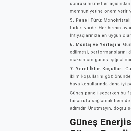
sonrası hizmetler açısından ö
memnuniyetine önem verir v
5. Panel Türü
: Monokristali
türleri vardır. Her birinin av
İhtiyaçlarınıza en uygun olanı
6. Montaj ve Yerleşim
: Gü
edilmesi, performanslarını d
maksimum güneş ışığı alımın
7. Yerel İklim Koşulları
: G
iklim koşullarını göz önünde 
hava koşullarında daha iyi 
Güneş paneli seçerken bu fa
tasarrufu sağlamak hem de ç
adımdır. Unutmayın, doğru s
Güneş Enerjis