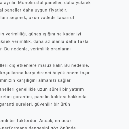
a ayrılır. Monokristal paneller, daha yüksek
al paneller daha uygun fiyatlıdır.
olanı seçmek, uzun vadede tasarruf
 verimliliği, güneş ışığını ne kadar iyi
ksek verimlilik, daha az alanla daha fazla
. Bu nedenle, verimlilik oranlarını
eri dış etkenlere maruz kalır. Bu nedenle,
 koşullarına karşı direnci büyük önem taşır.
mınızın karşılığını almanızı sağlar.
elleri genellikle uzun süreli bir yatırım
retici garantisi, panelin kalitesi hakkında
garanti süreleri, güvenilir bir ürün
nemli bir faktördür. Ancak, en ucuz
at-performans dengesini göz önünde