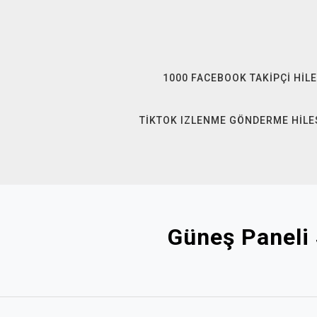
Skip
to
content
1000 FACEBOOK TAKIPÇI HILE
TIKTOK IZLENME GÖNDERME HILE
Güneş Paneli 