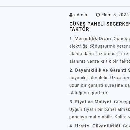
admin
Ekim 5, 2024
GÜNEŞ PANELI SEÇERKEN
FAKTÖR
1. Verimlilik Oranı
: Güneş p
elektriğe dönüştürme yeteneğ
alanla daha fazla enerji üreti
alanınız varsa kritik bir fakt
2. Dayanıklılık ve Garanti 
dayanıklı olmalıdır. Uzun ömü
uzun bir garanti süresine sah
olduğunu gösterir.
3. Fiyat ve Maliyet
: Güneş p
Uygun fiyatlı bir panel alma
pahalıya mal olabilir. Kalite 
4. Üretici Güvenilirliği
: Gü