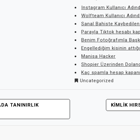
Instagram Kullanıcı Adın
Wolfteam Kullanıcı Adın
Sanal Bahiste Kaybedilen
Parayla Tiktok hesabı ka
Benim Fotoğrafımla Başk
Engellediğim kişinin attığ
Manisa Hacker
Shopier Üzerinden Doland
Kaç spamla hesap kapanı
Uncategorized
DA TANINIRLIK
KIMLIK HIR