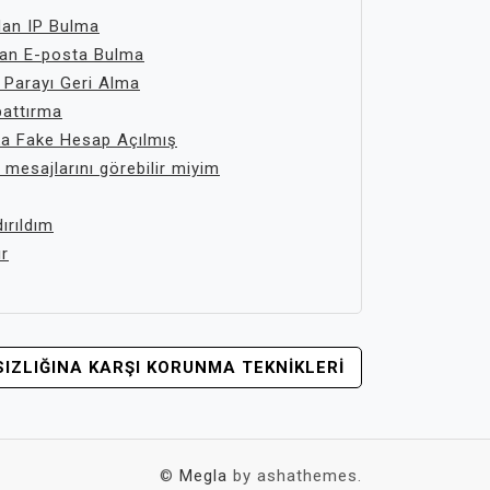
dan IP Bulma
dan E-posta Bulma
 Parayı Geri Alma
pattırma
a Fake Hesap Açılmış
ı mesajlarını görebilir miyim
ırıldım
r
SIZLIĞINA KARŞI KORUNMA TEKNIKLERI
©
Megla
by ashathemes.