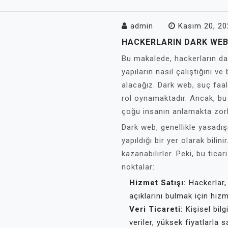
admin
Kasım 20, 20
HACKERLARIN DARK WEB 
Bu makalede, hackerların dar
yapıların nasıl çalıştığını v
alacağız. Dark web, suç faali
rol oynamaktadır. Ancak, bu 
çoğu insanın anlamakta zorl
Dark web, genellikle yasadış
yapıldığı bir yer olarak bilin
kazanabilirler. Peki, bu ticar
noktalar:
Hizmet Satışı:
Hackerlar,
açıklarını bulmak için hizm
Veri Ticareti:
Kişisel bilgi
veriler, yüksek fiyatlarla sat