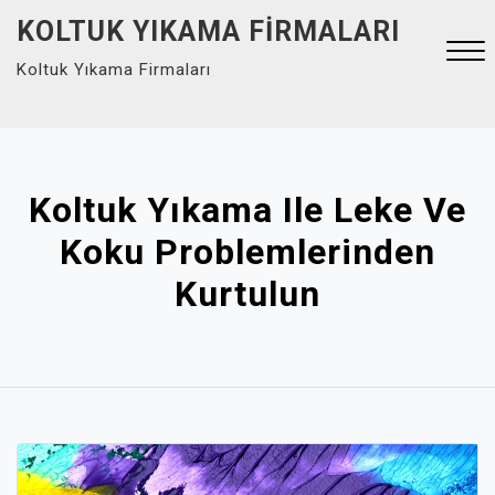
Skip
KOLTUK YIKAMA FIRMALARI
to
Koltuk Yıkama Firmaları
content
Close
Menu
Koltuk Yıkama Ile Leke Ve
Koku Problemlerinden
Kurtulun