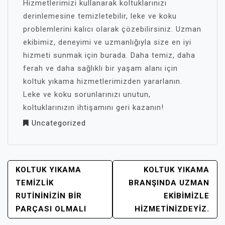
Hizmetlerimizi kullanarak koltuklarınızı
derinlemesine temizletebilir, leke ve koku
problemlerini kalıcı olarak çözebilirsiniz. Uzman
ekibimiz, deneyimi ve uzmanlığıyla size en iyi
hizmeti sunmak için burada. Daha temiz, daha
ferah ve daha sağlıklı bir yaşam alanı için
koltuk yıkama hizmetlerimizden yararlanın.
Leke ve koku sorunlarınızı unutun,
koltuklarınızın ihtişamını geri kazanın!
Uncategorized
YAZI
KOLTUK YIKAMA
KOLTUK YIKAMA
GEZINMESI
TEMIZLIK
BRANŞINDA UZMAN
RUTININIZIN BIR
EKIBIMIZLE
PARÇASI OLMALI
HIZMETINIZDEYIZ.