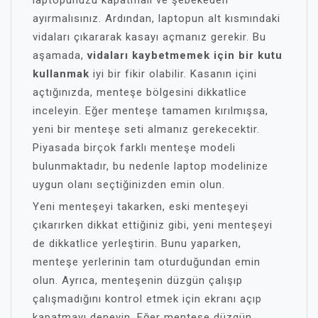
laptopunuzu kapatmalı ve şebekeden
ayırmalısınız. Ardından, laptopun alt kısmındaki
vidaları çıkararak kasayı açmanız gerekir. Bu
aşamada,
vidaları kaybetmemek için bir kutu
kullanmak
iyi bir fikir olabilir. Kasanın içini
açtığınızda, menteşe bölgesini dikkatlice
inceleyin. Eğer menteşe tamamen kırılmışsa,
yeni bir menteşe seti almanız gerekecektir.
Piyasada birçok farklı menteşe modeli
bulunmaktadır, bu nedenle laptop modelinize
uygun olanı seçtiğinizden emin olun.
Yeni menteşeyi takarken, eski menteşeyi
çıkarırken dikkat ettiğiniz gibi, yeni menteşeyi
de dikkatlice yerleştirin. Bunu yaparken,
menteşe yerlerinin tam oturduğundan emin
olun. Ayrıca, menteşenin düzgün çalışıp
çalışmadığını kontrol etmek için ekranı açıp
kapatmayı deneyin. Eğer menteşe düzgün