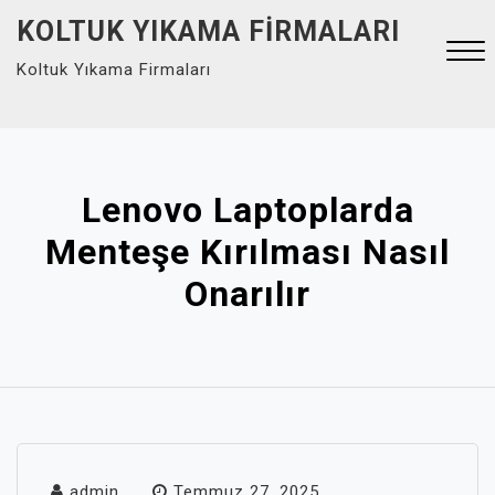
Skip
KOLTUK YIKAMA FIRMALARI
to
Koltuk Yıkama Firmaları
content
Close
Menu
Lenovo Laptoplarda
Menteşe Kırılması Nasıl
Onarılır
admin
Temmuz 27, 2025