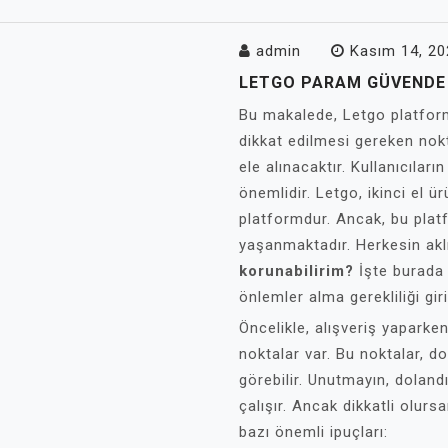
admin
Kasım 14, 20
LETGO PARAM GÜVENDE 
Bu makalede, Letgo platform
dikkat edilmesi gereken nokt
ele alınacaktır. Kullanıcıları
önemlidir. Letgo, ikinci el ür
platformdur. Ancak, bu platfo
yaşanmaktadır. Herkesin akl
korunabilirim?
İşte burada 
önlemler alma gerekliliği giri
Öncelikle, alışveriş yapark
noktalar var. Bu noktalar, do
görebilir. Unutmayın, dolandı
çalışır. Ancak dikkatli olursa
bazı önemli ipuçları: