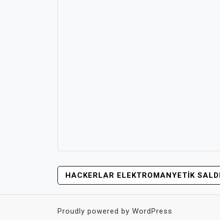
YAZI
HACKERLAR ELEKTROMANYETIK SALDI
GEZINMESI
Proudly powered by WordPress