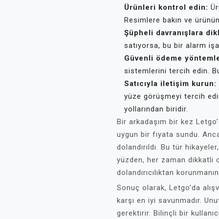
Ürünleri kontrol edin:
Ür
Resimlere bakın ve ürünün
Şüpheli davranışlara dik
satıyorsa, bu bir alarm işar
Güvenli ödeme yöntemler
sistemlerini tercih edin. Bu
Satıcıyla iletişim kurun:
yüze görüşmeyi tercih edin
yollarından biridir.
Bir arkadaşım bir kez Letgo’d
uygun bir fiyata sundu. Anca
dolandırıldı. Bu tür hikayele
yüzden, her zaman dikkatli o
dolandırıcılıktan korunmanın 
Sonuç olarak, Letgo’da alışv
karşı en iyi savunmadır. Unut
gerektirir. Bilinçli bir kullan