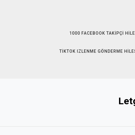
Skip
to
content
1000 FACEBOOK TAKIPÇI HILE
TIKTOK IZLENME GÖNDERME HILE
Let