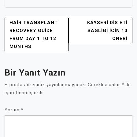
YAZI
HAIR TRANSPLANT
KAYSERI DIS ETI
GEZINMESI
RECOVERY GUIDE
SAGLIGI İCIN 10
FROM DAY 1 TO 12
ONERI
MONTHS
Bir Yanıt Yazın
E-posta adresiniz yayınlanmayacak.
Gerekli alanlar
*
ile
işaretlenmişlerdir
Yorum
*