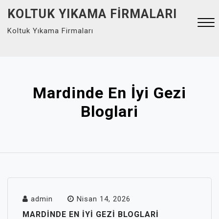
Skip
KOLTUK YIKAMA FIRMALARI
to
Koltuk Yıkama Firmaları
content
Close
Menu
Mardinde En İyi Gezi
Bloglari
admin
Nisan 14, 2026
MARDINDE EN İYI GEZI BLOGLARI