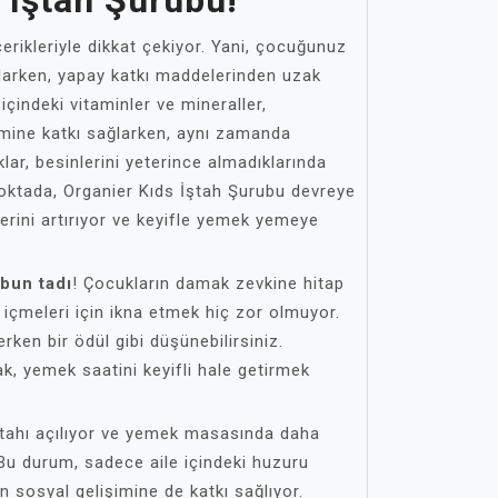
 Iştah Şurubu!
çerikleriyle dikkat çekiyor. Yani, çocuğunuz
ğlarken, yapay katkı maddelerinden uzak
içindeki vitaminler ve mineraller,
mine katkı sağlarken, aynı zamanda
uklar, besinlerini yeterince almadıklarında
u noktada, Organier Kıds İştah Şurubu devreye
elerini artırıyor ve keyifle yemek yemeye
bun tadı
! Çocukların damak zevkine hitap
içmeleri için ikna etmek hiç zor olmuyor.
rken bir ödül gibi düşünebilirsiniz.
k, yemek saatini keyifli hale getirmek
tahı açılıyor ve yemek masasında daha
. Bu durum, sadece aile içindeki huzuru
 sosyal gelişimine de katkı sağlıyor.