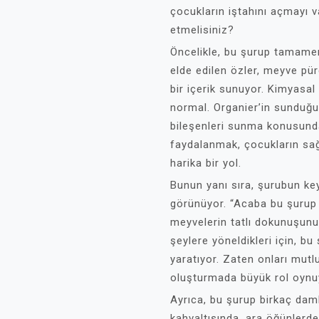
çocukların iştahını açmayı 
etmelisiniz?
Öncelikle, bu şurup tamamen
elde edilen özler, meyve pür
bir içerik sunuyor. Kimyasa
normal. Organier’in sunduğu 
bileşenleri sunma konusund
faydalanmak, çocukların sağl
harika bir yol.
Bunun yanı sıra, şurubun keyi
görünüyor. “Acaba bu şurup
meyvelerin tatlı dokunuşunu h
şeylere yöneldikleri için, b
yaratıyor. Zaten onları mutl
oluşturmada büyük rol oynu
Ayrıca, bu şurup birkaç daml
kahvaltısında, ara öğünler