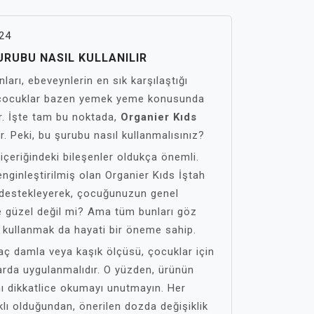
24
URUBU NASIL KULLANILIR
ları, ebeveynlerin en sık karşılaştığı
t, çocuklar bazen yemek yeme konusunda
ar. İşte tam bu noktada,
Organier Kıds
r. Peki, bu şurubu nasıl kullanmalısınız?
içeriğindeki bileşenler oldukça önemli.
enginleştirilmiş olan Organier Kıds İştah
i destekleyerek, çocuğunuzun genel
Ne güzel değil mi? Ama tüm bunları göz
 kullanmak da hayati bir öneme sahip.
rkaç damla veya kaşık ölçüsü, çocuklar için
rda uygulanmalıdır. O yüzden, ürünün
nı dikkatlice okumayı unutmayın. Her
ı olduğundan, önerilen dozda değişiklik