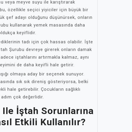
 su veya meyve suyu ile karıştırarak
bu, özellikle seçici yiyiciler için büyük bir
çük şef adayı olduğunu düşünürsek, onların
rubu kullanarak yemek masasında daha
ldukça keyiflidir.
klerinin tadı için çok hassas olabilir. İşte
ştah Şurubu devreye girerek onların damak
sadece iştahlarını artırmakla kalmaz, aynı
mini de daha keyifli hale getirir.
 ışığı olmaya aday bir seçenek sunuyor.
nda sık sık direniş gösteriyorsa, belki
li hale getirebilir. Çocukların sağlıklı
 adım çok değerlidir.
 Ile İştah Sorunlarına
ıl Etkili Kullanılır?