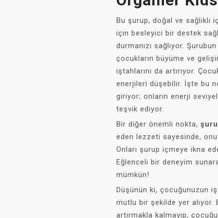
Organier Kıds
Bu şurup, doğal ve sağlıklı i
için besleyici bir destek sa
durmanızı sağlıyor. Şurubun 
çocukların büyüme ve gelişi
iştahlarını da artırıyor. Çoc
enerjileri düşebilir. İşte b
giriyor; onların enerji seviy
teşvik ediyor.
Bir diğer önemli nokta,
şuru
eden lezzeti sayesinde, onu 
Onları şurup içmeye ikna ede
Eğlenceli bir deneyim sunara
mümkün!
Düşünün ki, çocuğunuzun iş
mutlu bir şekilde yer alıyor
artırmakla kalmayıp, çocuğun