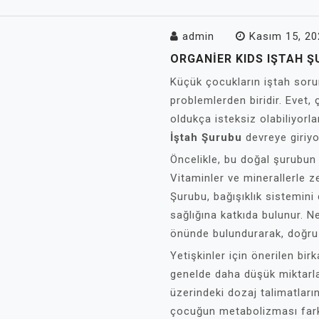
admin
Kasım 15, 20
ORGANIER KIDS IŞTAH Ş
Küçük çocukların iştah sorun
problemlerden biridir. Eve
oldukça isteksiz olabiliyorl
İştah Şurubu
devreye giriyo
Öncelikle, bu doğal şurubun 
Vitaminler ve minerallerle z
Şurubu, bağışıklık sistemin
sağlığına katkıda bulunur. 
önünde bulundurarak, doğru
Yetişkinler için önerilen bi
genelde daha düşük miktarla
üzerindeki dozaj talimatları
çocuğun metabolizması farkl