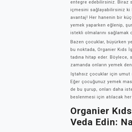
entegre edebilirsiniz. Biraz
içmesini sağlayabilirsiniz ki 
avantaj! Her hanenin bir kü
yemek yaparken eğlenip, şu
istekli olmalarını sağlamak o
Bazen çocuklar, büyürken yedi
bu noktada, Organier Kıds İ
tadına hitap eder. Böylece, 
zamanda onların yemek deneyi
Iştahsız çocuklar için umut
Eğer çocuğunuz yemek masası
de bu şurup, onları daha istek
beslenmesi için atılacak her
Organier Kıds
Veda Edin: Nas