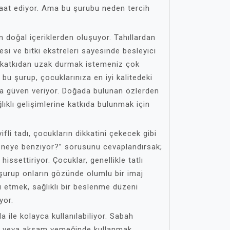
vaat ediyor. Ama bu şurubu neden tercih
 doğal içeriklerden oluşuyor. Tahıllardan
esi ve bitki ekstreleri sayesinde besleyici
l katkıdan uzak durmak istemeniz çok
bu şurup, çocuklarınıza en iyi kalitedeki
a güven veriyor. Doğada bulunan özlerden
ıklı gelişimlerine katkıda bulunmak için
fli tadı, çocukların dikkatini çekecek gibi
 neye benziyor?” sorusunu cevaplandırsak;
issettiriyor. Çocuklar, genellikle tatlı
u şurup onların gözünde olumlu bir imaj
u etmek, sağlıklı bir beslenme düzeni
yor.
a ile kolayca kullanılabiliyor. Sabah
de veya akşam yemeğinde kullanmak