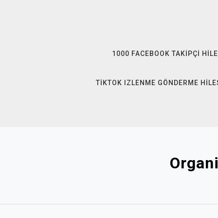
Skip
to
content
1000 FACEBOOK TAKIPÇI HILE
TIKTOK IZLENME GÖNDERME HILE
Organi