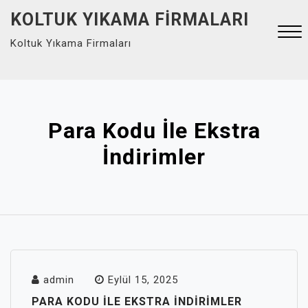
Skip
KOLTUK YIKAMA FIRMALARI
to
Koltuk Yıkama Firmaları
content
Close
Menu
Para Kodu İle Ekstra
İndirimler
admin
Eylül 15, 2025
PARA KODU İLE EKSTRA İNDIRIMLER