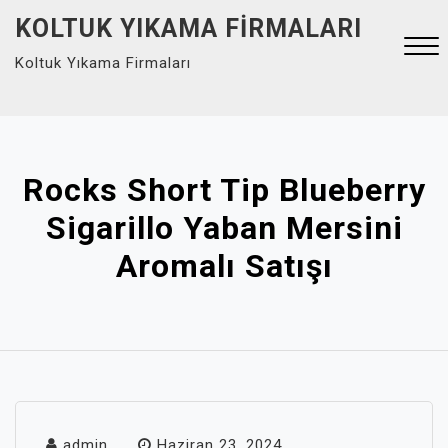
Skip
KOLTUK YIKAMA FIRMALARI
to
Koltuk Yıkama Firmaları
content
Close
Menu
Rocks Short Tip Blueberry
Sigarillo Yaban Mersini
Aromalı Satışı
admin
Haziran 23, 2024