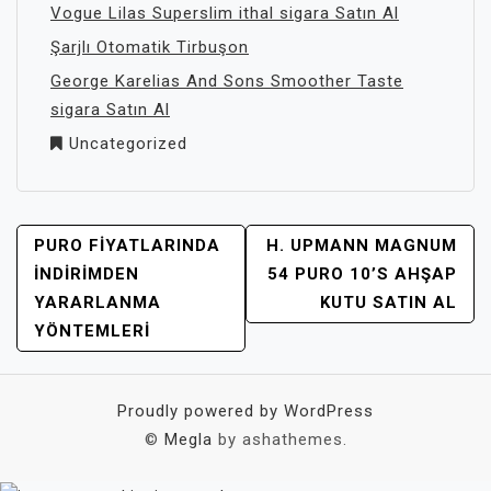
Vogue Lilas Superslim ithal sigara Satın Al
Şarjlı Otomatik Tirbuşon
George Karelias And Sons Smoother Taste
sigara Satın Al
Uncategorized
YAZI
PURO FIYATLARINDA
H. UPMANN MAGNUM
GEZINMESI
İNDIRIMDEN
54 PURO 10’S AHŞAP
YARARLANMA
KUTU SATIN AL
YÖNTEMLERI
Proudly powered by WordPress
©
Megla
by ashathemes.