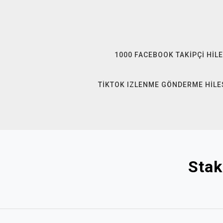
Skip
to
content
1000 FACEBOOK TAKIPÇI HILE
TIKTOK IZLENME GÖNDERME HILE
Stak