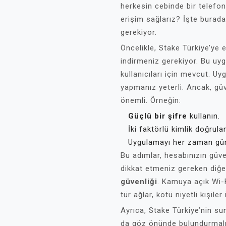
herkesin cebinde bir telefon 
erişim sağlarız? İşte burad
gerekiyor.
Öncelikle, Stake Türkiye’ye
indirmeniz gerekiyor. Bu u
kullanıcıları için mevcut. Uy
yapmanız yeterli. Ancak, güv
önemli. Örneğin:
Güçlü bir şifre
kullanın.
İki faktörlü kimlik doğrula
Uygulamayı her zaman gün
Bu adımlar, hesabınızın güven
dikkat etmeniz gereken diğe
güvenliği
. Kamuya açık Wi-Fi
tür ağlar, kötü niyetli kişiler i
Ayrıca, Stake Türkiye’nin s
da göz önünde bulundurmalıs