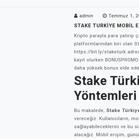
admin
Temmuz 1, 2
STAKE TURKIYE MOBIL 
Kripto parayla para yatırıp ç
platformlarından biri olan S
https://bit.ly/staketurk adre
kayıt olurken BONUSPROMO k
daha yüksek bonus elde edeb
Stake Türk
Yöntemleri
Bu makalede,
Stake Türkiy
vereceğiz. Kullanıcıların, mo
sağlayabileceklerini ve bu s
alacağız. Mobil erişim, gün