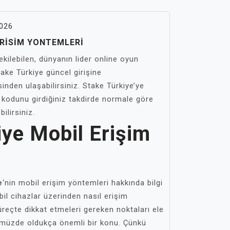
026
ERISIM YONTEMLERI
ekilebilen, dünyanın lider online oyun
take Türkiye güncel girişine
sinden ulaşabilirsiniz. Stake Türkiye’ye
odunu girdiğiniz takdirde normale göre
ilirsiniz.
iye Mobil Erişim
e
‘nin mobil erişim yöntemleri hakkında bilgi
bil cihazlar üzerinden nasıl erişim
üreçte dikkat etmeleri gereken noktaları ele
ümüzde oldukça önemli bir konu. Çünkü