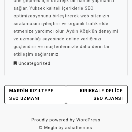
öne geçmek için stratejik bir hamle yapmanızı
sağlar. Yüksek kaliteli içeriklerle SEO
optimizasyonunu birleştirerek web sitenizin
sıralamasını iyileştirir ve organik trafik elde
etmenize yardımcı olur. Aydın Köşk'ün deneyimi
ve uzmanlığı sayesinde online varlığınızı
güçlendirir ve müşterilerinizle daha derin bir
etkileşim sağlarsınız.
Uncategorized
YAZI
MARDIN KIZILTEPE
KIRIKKALE DELICE
GEZINMESI
SEO UZMANI
SEO AJANSI
Proudly powered by WordPress
©
Megla
by ashathemes.