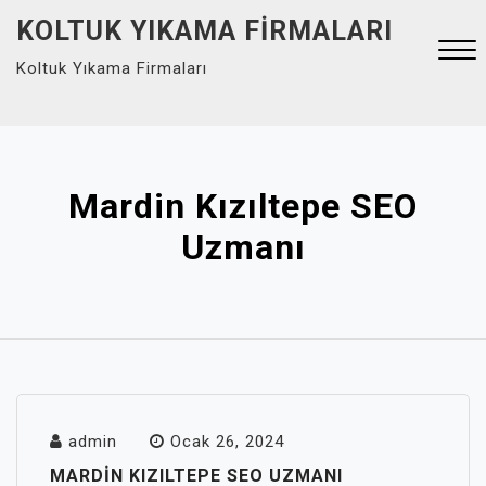
Skip
KOLTUK YIKAMA FIRMALARI
to
Koltuk Yıkama Firmaları
content
Close
Menu
Mardin Kızıltepe SEO
Uzmanı
admin
Ocak 26, 2024
MARDIN KIZILTEPE SEO UZMANI