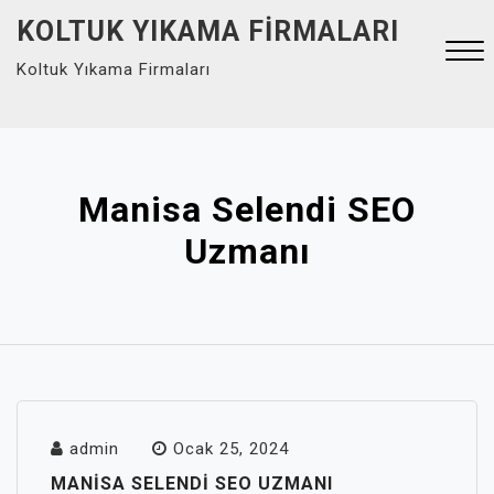
Skip
KOLTUK YIKAMA FIRMALARI
to
Koltuk Yıkama Firmaları
content
Close
Menu
Manisa Selendi SEO
Uzmanı
admin
Ocak 25, 2024
MANISA SELENDI SEO UZMANI